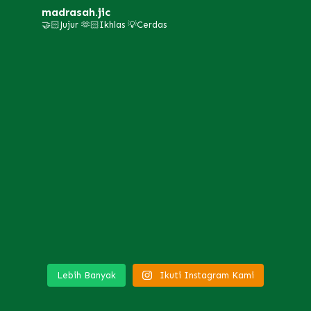
madrasah.jic
🤝🏻Jujur 🫶🏻Ikhlas 💡Cerdas
Lebih Banyak
Ikuti Instagram Kami