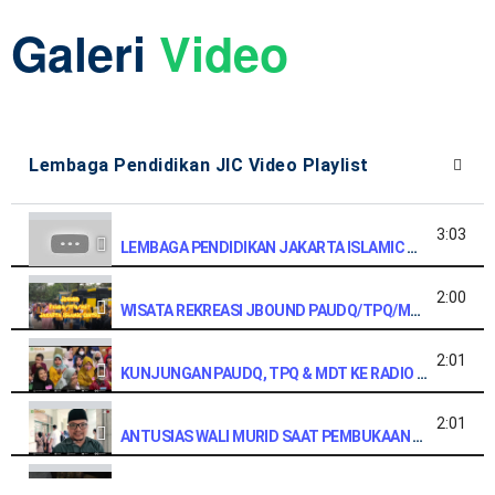
Galeri
Video
Lembaga Pendidikan JIC Video Playlist
3:03
LEMBAGA PENDIDIKAN JAKARTA ISLAMIC CENTRE
2:00
WISATA REKREASI JBOUND PAUDQ/TPQ/MDT | JAKARTA ISLAMIC CENTRE
2:01
KUNJUNGAN PAUDQ, TPQ & MDT KE RADIO JIC
2:01
ANTUSIAS WALI MURID SAAT PEMBUKAAN PAUDQU JIC | Ust. Fatih Ihsan ( Kasubdiv Birena )
0:29