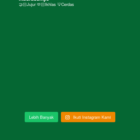
🤝🏻Jujur 🫶🏻Ikhlas 💡Cerdas
Lebih Banyak
Ikuti Instagram Kami