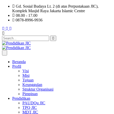
Gd. Sosial Budaya Lt. 2 (di atas Perpustakaan JIC),
Komplek Masjid Raya Jakarta Islamic Centre
08.00 - 17.00
0878-8996-9936
Beranda
Profil
Visi
Misi
Tujuan
Keunggulan
Struktur Organisasi
Pimpinan
Pendidikan
PAUDQu JIC
TPQ JIC
MDT JIC