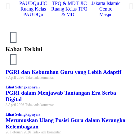
Ruang Kelas
Ruang Kelas TPQ
Ruang
PAUDQu
& MDT
Masjid
Kabar Terkini
PGRI dan Kebutuhan Guru yang Lebih Adaptif
8 April 2026
Tidak ada komentar
Lihat Selengkapnya »
PGRI dalam Menjawab Tantangan Era Serba
Digital
8 April 2026
Tidak ada komentar
Lihat Selengkapnya »
Merumuskan Ulang Posisi Guru dalam Kerangka
Kelembagaan
28 Februari 2026
Tidak ada komentar