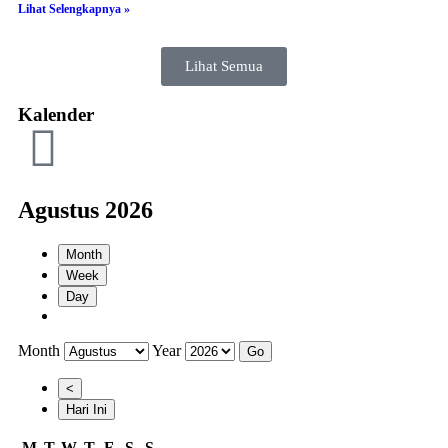
Lihat Selengkapnya »
Lihat Semua
Kalender
Agustus 2026
Month
Week
Day
Month
Year
<
Hari Ini
M
T
W
T
F
S
S