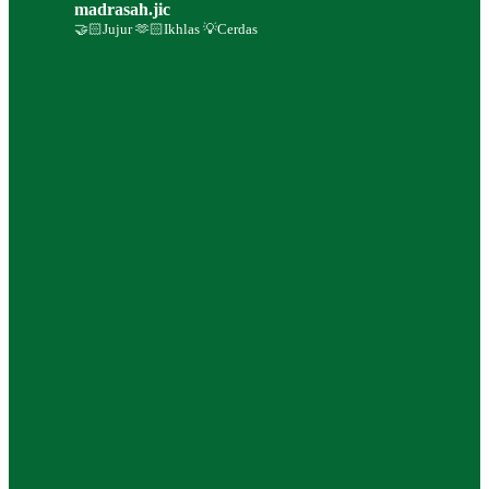
madrasah.jic
🤝🏻Jujur 🫶🏻Ikhlas 💡Cerdas