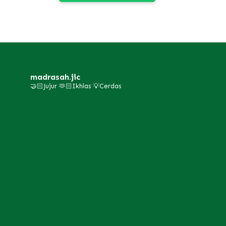
madrasah.jic
🤝🏻Jujur 🫶🏻Ikhlas 💡Cerdas